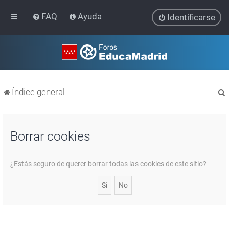
FAQ
Ayuda
Identificarse
Índice general
Borrar cookies
r
¿Estás seguro de querer borrar todas las cookies de este sitio?