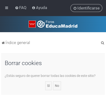
FAQ
Ayuda
Identificarse
Índice general
Borrar cookies
r
¿Estás seguro de querer borrar todas las cookies de este sitio?