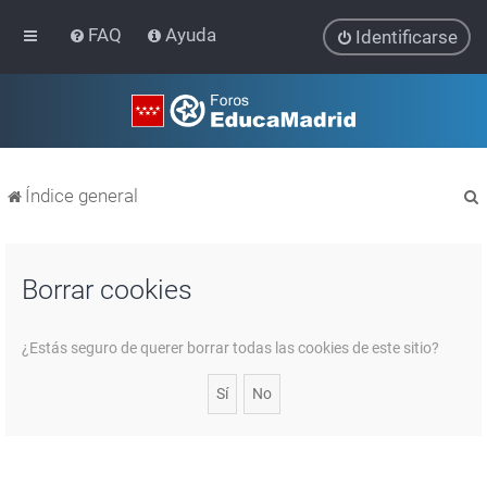
FAQ
Ayuda
Identificarse
Índice general
Borrar cookies
r
¿Estás seguro de querer borrar todas las cookies de este sitio?