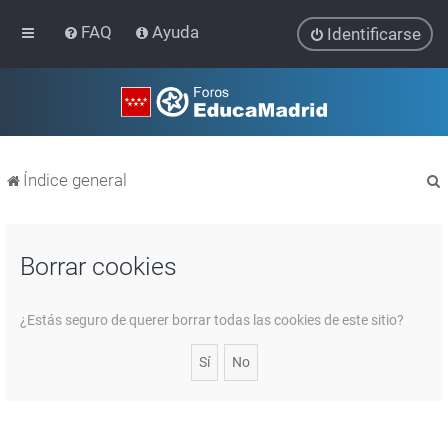
FAQ
Ayuda
Identificarse
Índice general
Borrar cookies
r
¿Estás seguro de querer borrar todas las cookies de este sitio?