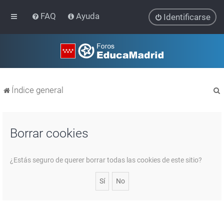
FAQ
Ayuda
Identificarse
Índice general
Borrar cookies
r
¿Estás seguro de querer borrar todas las cookies de este sitio?