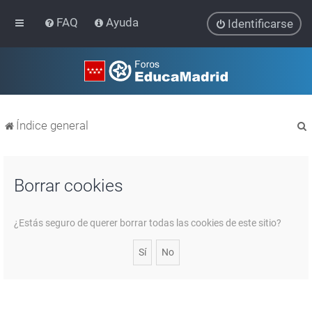
FAQ
Ayuda
Identificarse
Índice general
Borrar cookies
r
¿Estás seguro de querer borrar todas las cookies de este sitio?