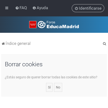
FAQ
Ayuda
Identificarse
Índice general
Borrar cookies
r
¿Estás seguro de querer borrar todas las cookies de este sitio?