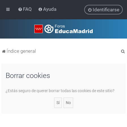
FAQ
Ayuda
Identificarse
Índice general
Borrar cookies
r
¿Estás seguro de querer borrar todas las cookies de este sitio?