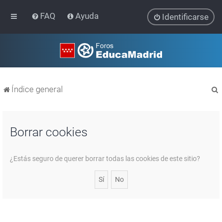
FAQ
Ayuda
Identificarse
Índice general
Borrar cookies
r
¿Estás seguro de querer borrar todas las cookies de este sitio?