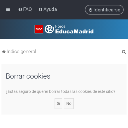
FAQ
Ayuda
Identificarse
Índice general
Borrar cookies
r
¿Estás seguro de querer borrar todas las cookies de este sitio?