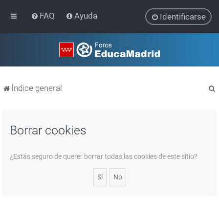
FAQ
Ayuda
Identificarse
Índice general
Borrar cookies
r
¿Estás seguro de querer borrar todas las cookies de este sitio?