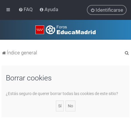
FAQ
Ayuda
Identificarse
Índice general
Borrar cookies
r
¿Estás seguro de querer borrar todas las cookies de este sitio?