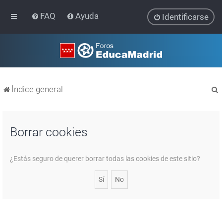
FAQ
Ayuda
Identificarse
Índice general
Borrar cookies
r
¿Estás seguro de querer borrar todas las cookies de este sitio?