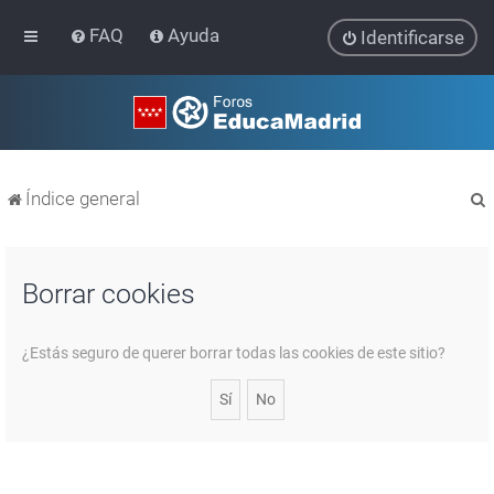
FAQ
Ayuda
Identificarse
Índice general
Borrar cookies
r
¿Estás seguro de querer borrar todas las cookies de este sitio?