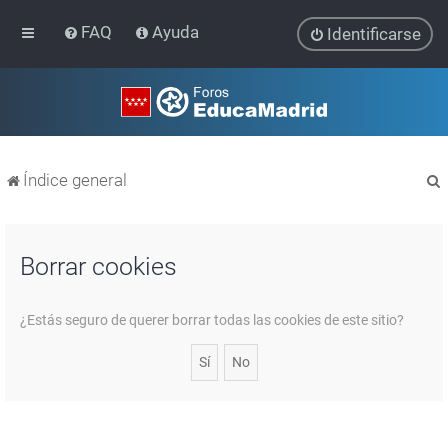
FAQ
Ayuda
Identificarse
Índice general
Borrar cookies
r
¿Estás seguro de querer borrar todas las cookies de este sitio?