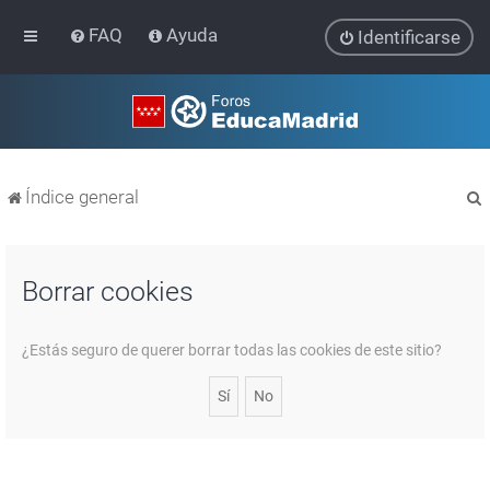
FAQ
Ayuda
Identificarse
Índice general
Borrar cookies
r
¿Estás seguro de querer borrar todas las cookies de este sitio?