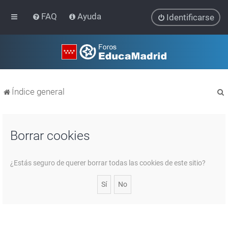
FAQ
Ayuda
Identificarse
Índice general
Borrar cookies
r
¿Estás seguro de querer borrar todas las cookies de este sitio?