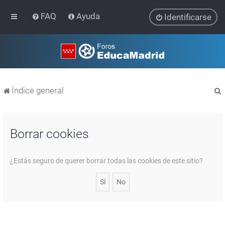
FAQ
Ayuda
Identificarse
Índice general
Borrar cookies
r
¿Estás seguro de querer borrar todas las cookies de este sitio?