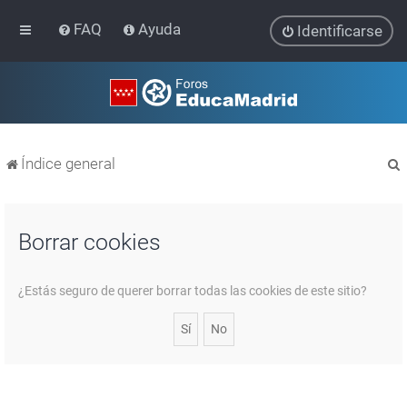
FAQ
Ayuda
Identificarse
Índice general
Borrar cookies
r
¿Estás seguro de querer borrar todas las cookies de este sitio?