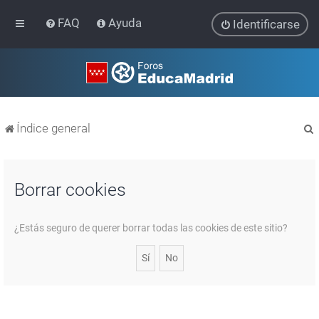
FAQ
Ayuda
Identificarse
Índice general
Borrar cookies
r
¿Estás seguro de querer borrar todas las cookies de este sitio?