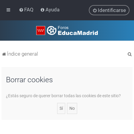
FAQ
Ayuda
Identificarse
Índice general
Borrar cookies
r
¿Estás seguro de querer borrar todas las cookies de este sitio?