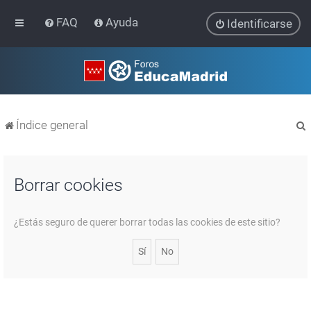
FAQ
Ayuda
Identificarse
Índice general
Borrar cookies
r
¿Estás seguro de querer borrar todas las cookies de este sitio?