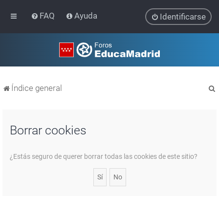
FAQ
Ayuda
Identificarse
Índice general
Borrar cookies
r
¿Estás seguro de querer borrar todas las cookies de este sitio?