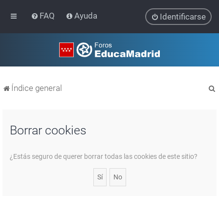
FAQ
Ayuda
Identificarse
Índice general
Borrar cookies
r
¿Estás seguro de querer borrar todas las cookies de este sitio?