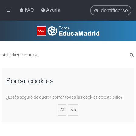
FAQ
Ayuda
Identificarse
Índice general
Borrar cookies
r
¿Estás seguro de querer borrar todas las cookies de este sitio?