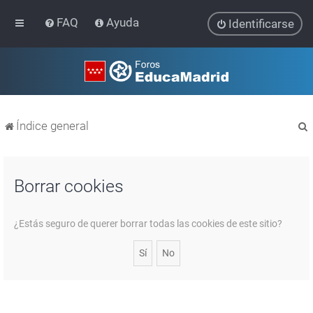
FAQ
Ayuda
Identificarse
Índice general
Borrar cookies
r
¿Estás seguro de querer borrar todas las cookies de este sitio?