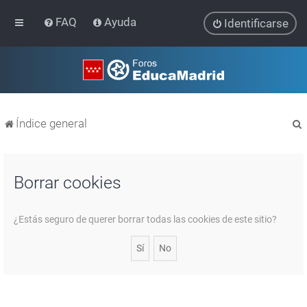
FAQ
Ayuda
Identificarse
Índice general
Borrar cookies
r
¿Estás seguro de querer borrar todas las cookies de este sitio?