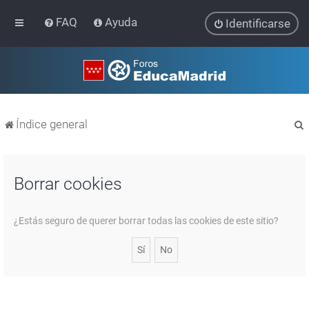
FAQ
Ayuda
Identificarse
Índice general
Borrar cookies
r
¿Estás seguro de querer borrar todas las cookies de este sitio?