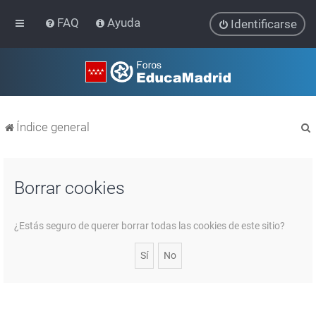
FAQ
Ayuda
Identificarse
Índice general
Borrar cookies
r
¿Estás seguro de querer borrar todas las cookies de este sitio?