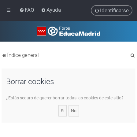
FAQ
Ayuda
Identificarse
Índice general
Borrar cookies
r
¿Estás seguro de querer borrar todas las cookies de este sitio?