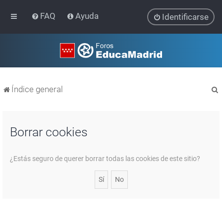
FAQ
Ayuda
Identificarse
Índice general
Borrar cookies
r
¿Estás seguro de querer borrar todas las cookies de este sitio?