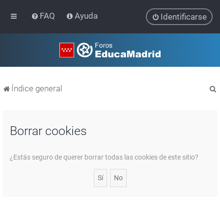
FAQ
Ayuda
Identificarse
Índice general
Borrar cookies
r
¿Estás seguro de querer borrar todas las cookies de este sitio?