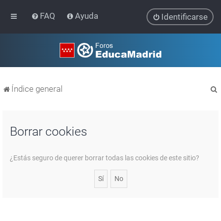
FAQ
Ayuda
Identificarse
Índice general
Borrar cookies
r
¿Estás seguro de querer borrar todas las cookies de este sitio?