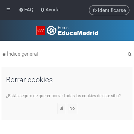
FAQ
Ayuda
Identificarse
Índice general
Borrar cookies
r
¿Estás seguro de querer borrar todas las cookies de este sitio?