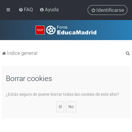
FAQ
Ayuda
Identificarse
Índice general
Borrar cookies
r
¿Estás seguro de querer borrar todas las cookies de este sitio?