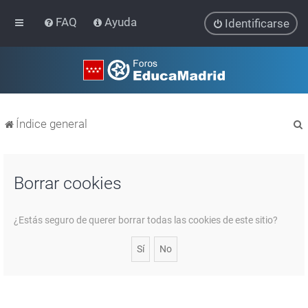
FAQ
Ayuda
Identificarse
Índice general
Borrar cookies
r
¿Estás seguro de querer borrar todas las cookies de este sitio?