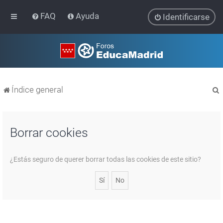
FAQ
Ayuda
Identificarse
Índice general
Borrar cookies
r
¿Estás seguro de querer borrar todas las cookies de este sitio?