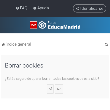
FAQ
Ayuda
Identificarse
Índice general
Borrar cookies
r
¿Estás seguro de querer borrar todas las cookies de este sitio?