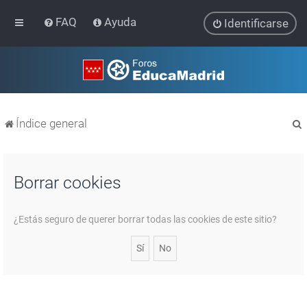
FAQ
Ayuda
Identificarse
Índice general
Borrar cookies
r
¿Estás seguro de querer borrar todas las cookies de este sitio?