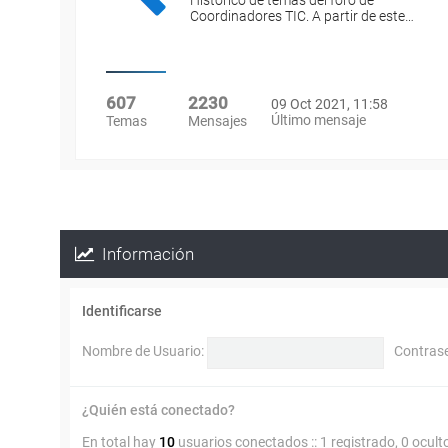
Histórico de temas del foro de
Coordinadores TIC. A partir de este…
607
2230
09 Oct 2021, 11:58
Último mensaje
Temas
Mensajes
Información
Identificarse
Nombre de Usuario:
Contras
¿Quién está conectado?
En total hay
10
usuarios conectados :: 1 registrado, 0 ocult