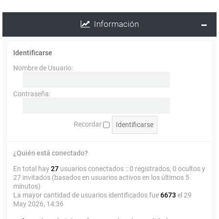
Información
Identificarse
Nombre de Usuario:
Contraseña:
Recordar
¿Quién está conectado?
En total hay
27
usuarios conectados :: 0 registrados, 0 ocultos y
27 invitados (basados en usuarios activos en los últimos 5
minutos)
La mayor cantidad de usuarios identificados fue
6673
el 29
May 2026, 14:36