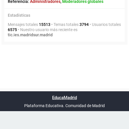
Referencia:
Administradores
,
Moderadores globales
Estadísticas
Mensajes totales
15513
• Temas totales
3794
• Usuarios totales
6575
• Nuestro usuario más reciente es
tic.ies.madridsur.madrid
Powered by
phpBB
™
Índice general
Todos los horarios
Privacidad
Borrar cookies
Condiciones
Contáctanos
EducaMadrid
Traducción al español por
phpBB España
-
son
UTC+02:00
Plataforma Educativa. Comunidad de Madrid
-
Ayuda
(en ventana nueva)
Certificación
Buzó
de
anóni