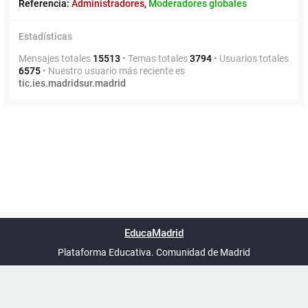
Referencia:
Administradores
,
Moderadores globales
Estadísticas
Mensajes totales
15513
• Temas totales
3794
• Usuarios totales
6575
• Nuestro usuario más reciente es
tic.ies.madridsur.madrid
Powered by
phpBB
™
Índice general
Todos los horarios
Privacidad
Borrar cookies
Condiciones
Contáctanos
EducaMadrid
Traducción al español por
phpBB España
-
son
UTC+02:00
Plataforma Educativa. Comunidad de Madrid
-
Ayuda
(en ventana nueva)
Certificación
Buzó
de
anóni