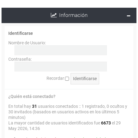
Información
Identificarse
Nombre de Usuario:
Contraseña:
Recordar
¿Quién está conectado?
En total hay
31
usuarios conectados :: 1 registrado, 0 ocultos y
30 invitados (basados en usuarios activos en los últimos 5
minutos)
La mayor cantidad de usuarios identificados fue
6673
el 29
May 2026, 14:36