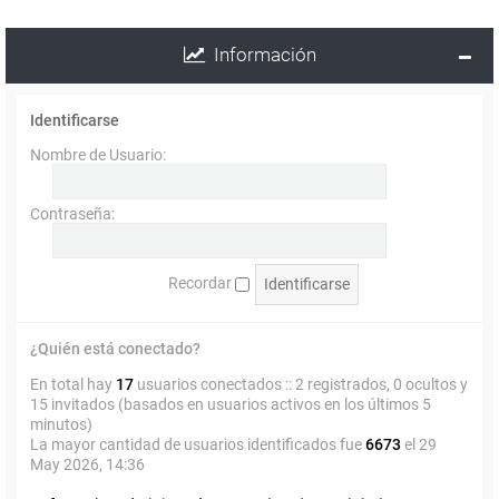
Información
Identificarse
Nombre de Usuario:
Contraseña:
Recordar
¿Quién está conectado?
En total hay
17
usuarios conectados :: 2 registrados, 0 ocultos y
15 invitados (basados en usuarios activos en los últimos 5
minutos)
La mayor cantidad de usuarios identificados fue
6673
el 29
May 2026, 14:36