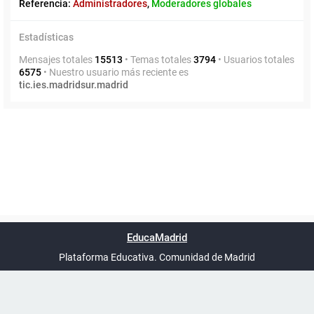
Referencia:
Administradores
,
Moderadores globales
Estadísticas
Mensajes totales
15513
• Temas totales
3794
• Usuarios totales
6575
• Nuestro usuario más reciente es
tic.ies.madridsur.madrid
Powered by
phpBB
™
Índice general
Todos los horarios
Privacidad
Borrar cookies
Condiciones
Contáctanos
EducaMadrid
Traducción al español por
phpBB España
-
son
UTC+02:00
Plataforma Educativa. Comunidad de Madrid
-
Ayuda
(en ventana nueva)
Certificación
Buzó
de
anóni