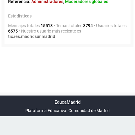
Referencia:
Administradores
,
Moderadores globales
Estadísticas
Mensajes totales
15513
• Temas totales
3794
• Usuarios totales
6575
• Nuestro usuario más reciente es
tic.ies.madridsur.madrid
Powered by
phpBB
™
Índice general
Todos los horarios
Privacidad
Borrar cookies
Condiciones
Contáctanos
EducaMadrid
Traducción al español por
phpBB España
-
son
UTC+02:00
Plataforma Educativa. Comunidad de Madrid
-
Ayuda
(en ventana nueva)
Certificación
Buzó
de
anóni