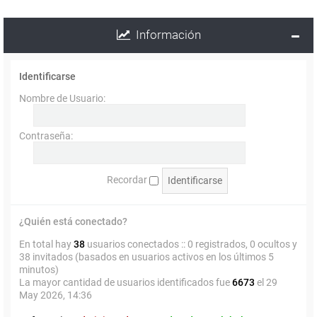
Información
Identificarse
Nombre de Usuario:
Contraseña:
Recordar
¿Quién está conectado?
En total hay
38
usuarios conectados :: 0 registrados, 0 ocultos y
38 invitados (basados en usuarios activos en los últimos 5
minutos)
La mayor cantidad de usuarios identificados fue
6673
el 29
May 2026, 14:36