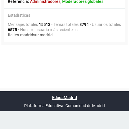
Referencia:
Administradores
,
Moderadores globales
Estadísticas
Mensajes totales
15513
• Temas totales
3794
• Usuarios totales
6575
• Nuestro usuario más reciente es
tic.ies.madridsur.madrid
Powered by
phpBB
™
Índice general
Todos los horarios
Privacidad
Borrar cookies
Condiciones
Contáctanos
EducaMadrid
Traducción al español por
phpBB España
-
son
UTC+02:00
Plataforma Educativa. Comunidad de Madrid
-
Ayuda
(en ventana nueva)
Certificación
Buzó
de
anóni