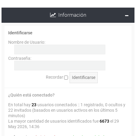
Información
Identificarse
Nombre de Usuario:
Contraseña:
Recordar
¿Quién está conectado?
En total hay
23
usuarios conectados :: 1 registrado, 0 ocultos y
22 invitados (basados en usuarios activos en los últimos 5
minutos)
La mayor cantidad de usuarios identificados fue
6673
el 29
May 2026, 14:36