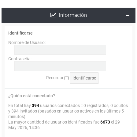
Información
Identificarse
Nombre de Usuario:
Contraseña:
Recordar
¿Quién está conectado?
En total hay
394
usuarios conectados :: 0 registrados, 0 ocultos
y 394 invitados (basados en usuarios activos en los últimos 5
minutos)
La mayor cantidad de usuarios identificados fue
6673
el 29
May 2026, 14:36