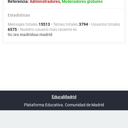
Referencia:
Administradores
,
Moderadores globales
Estadísticas
Mensajes totales
15513
• Temas totales
3794
• Usuarios totales
6575
• Nuestro usuario más reciente es
tic.ies.madridsur.madrid
Powered by
phpBB
™
Índice general
Todos los horarios
Privacidad
Borrar cookies
Condiciones
Contáctanos
EducaMadrid
Traducción al español por
phpBB España
-
son
UTC+02:00
Plataforma Educativa. Comunidad de Madrid
-
Ayuda
(en ventana nueva)
Certificación
Buzó
de
anóni