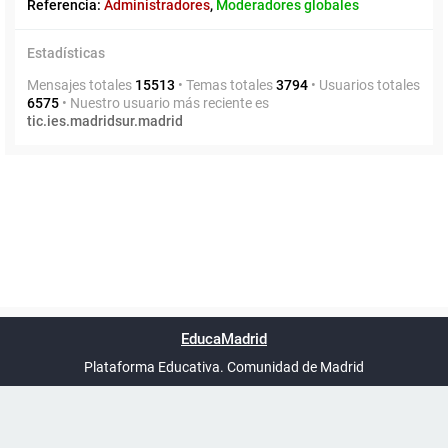
Referencia:
Administradores
,
Moderadores globales
Estadísticas
Mensajes totales
15513
• Temas totales
3794
• Usuarios totales
6575
• Nuestro usuario más reciente es
tic.ies.madridsur.madrid
Powered by
phpBB
™
Índice general
Todos los horarios
Privacidad
Borrar cookies
Condiciones
Contáctanos
EducaMadrid
Traducción al español por
phpBB España
-
son
UTC+02:00
Plataforma Educativa. Comunidad de Madrid
-
Ayuda
(en ventana nueva)
Certificación
Buzó
de
anóni