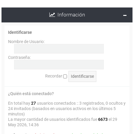
Información
Identificarse
Nombre de Usuario:
Contraseña:
Recordar
¿Quién está conectado?
En total hay
27
usuarios conectados :: 3 registrados, 0 ocultos y
24 invitados (basados en usuarios activos en los últimos 5
minutos)
La mayor cantidad de usuarios identificados fue
6673
el 29
May 2026, 14:36