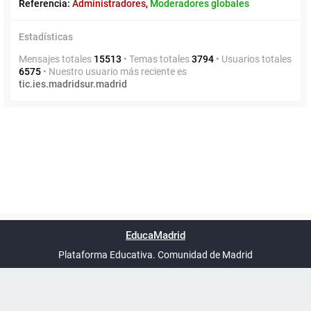
Referencia:
Administradores
,
Moderadores globales
Estadísticas
Mensajes totales
15513
• Temas totales
3794
• Usuarios totales
6575
• Nuestro usuario más reciente es
tic.ies.madridsur.madrid
Powered by
phpBB
™
Índice general
Todos los horarios
Privacidad
Borrar cookies
Condiciones
Contáctanos
EducaMadrid
Traducción al español por
phpBB España
-
son
UTC+02:00
Plataforma Educativa. Comunidad de Madrid
-
Ayuda
(en ventana nueva)
Certificación
Buzó
de
anóni