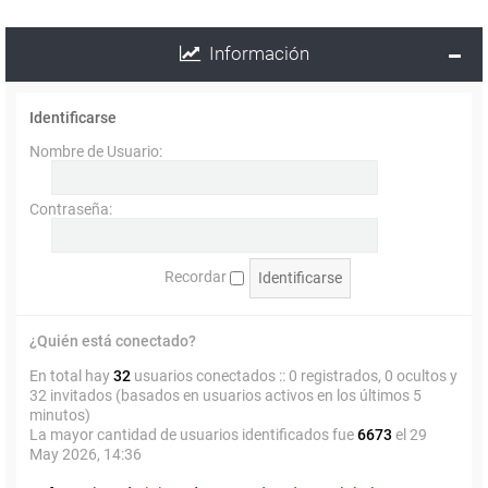
Información
Identificarse
Nombre de Usuario:
Contraseña:
Recordar
¿Quién está conectado?
En total hay
32
usuarios conectados :: 0 registrados, 0 ocultos y
32 invitados (basados en usuarios activos en los últimos 5
minutos)
La mayor cantidad de usuarios identificados fue
6673
el 29
May 2026, 14:36