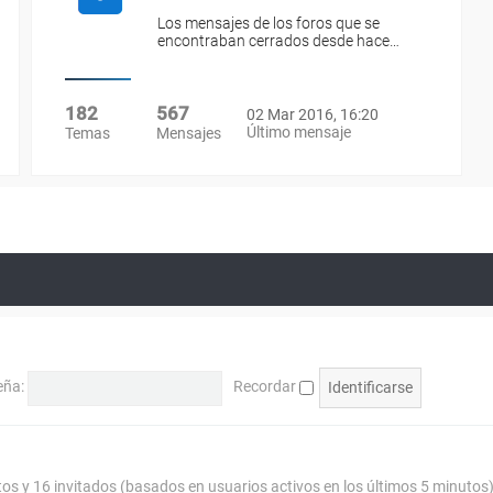
Los mensajes de los foros que se
encontraban cerrados desde hace…
182
567
02 Mar 2016, 16:20
Último mensaje
Temas
Mensajes
eña:
Recordar
tos y 16 invitados (basados en usuarios activos en los últimos 5 minutos