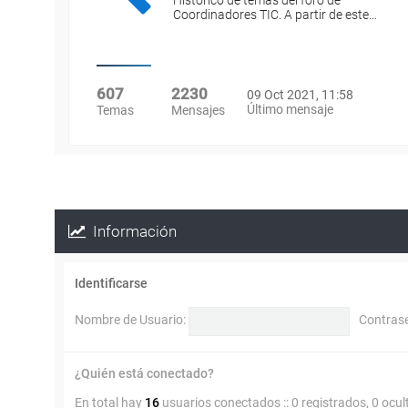
Histórico de temas del foro de
Coordinadores TIC. A partir de este…
607
2230
09 Oct 2021, 11:58
Último mensaje
Temas
Mensajes
Información
Identificarse
Nombre de Usuario:
Contras
¿Quién está conectado?
En total hay
16
usuarios conectados :: 0 registrados, 0 ocul