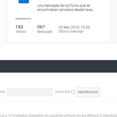
Los mensajes de los foros que se
encontraban cerrados desde hace…
182
567
02 Mar 2016, 16:20
Último mensaje
Temas
Mensajes
eña:
Recordar
tos y 12 invitados (basados en usuarios activos en los últimos 5 minutos