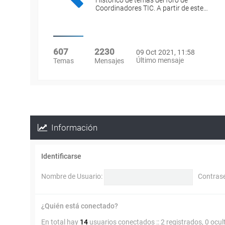
Histórico de temas del foro de
Coordinadores TIC. A partir de este…
607
2230
09 Oct 2021, 11:58
Último mensaje
Temas
Mensajes
Información
Identificarse
Nombre de Usuario:
Contras
¿Quién está conectado?
En total hay
14
usuarios conectados :: 2 registrados, 0 ocul